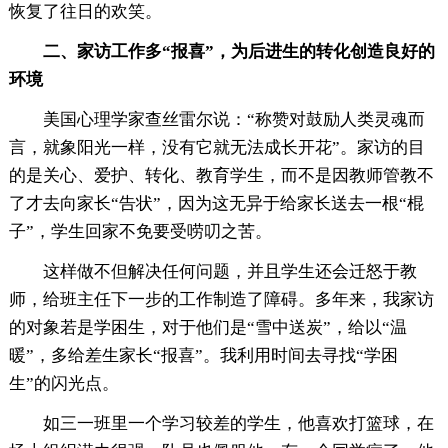
恢复了往日的欢笑。
二、家访工作多“报喜”，为后进生的转化创造良好的
环境
美国心理学家查丝雷尔说：“称赞对鼓励人类灵魂而
言，就象阳光一样，没有它就无法成长开花”。家访的目
的是关心、爱护、转化、教育学生，而不是因教师管教不
了才去向家长“告状”，因为这无异于给家长送去一根“棍
子”，学生回家不免要受唠叨之苦。
这样做不但解决任何问题，并且学生还会迁怒于教
师，给班主任下一步的工作制造了障碍。多年来，我家访
的对象若是学困生，对于他们是“雪中送炭”，给以“温
暖”，多给差生家长“报喜”。我利用时间去寻找“学困
生”的闪光点。
如三一班里一个学习较差的学生，他喜欢打篮球，在