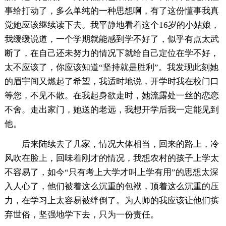
事给打动了，多么单纯的一种思想啊，有了这份懂事我真
觉她应该继续读下去。我平静地看着这个16岁的小姑娘，
我缓缓说道，一个学期就能感到学不好了，似乎有点太武
断了，在自己还未努力的情况下就给自己定位在学不好，
太不应该了，你应该知道“坚持就是胜利”。我发现此刻她
的眉宇间又燃起了希望，我适时地说，开学时我在校门口
等您，不见不散。在我起身欲走时，她流露处一丝的恋恋
不舍。走出家门，她送的老远，我想开学后我一定能见到
他。
后来陆续去了几家，情况大体相当，回来的路上，冷
风吹在脸上，回味着刚才的情况，我想农村的孩子上学太
不容易了，如今“只有考上大学才叫上学有用”的思想太深
入人心了，他们被着这么沉重的包袱，顶着这么沉重的压
力，在学习上太容易被绊倒了。为人师的我应该让他们摈
弃世俗，坚强地学下去，只为一份责任。