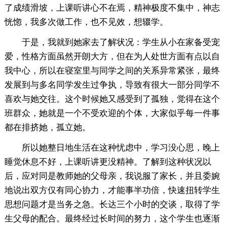
了成绩滑坡，上课听讲心不在焉，精神极度不集中，神志
恍惚，我多次做工作，也不见效，想辍学。
于是，我就到她家去了解状况：学生从小在家备受宠
爱，性格方面虽然开朗大方，但在为人处世方面有点以自
我中心，所以在寝室里与同学之间的关系异常紧张，最终
发展到与多名同学发生过争执，导致有很大一部分同学不
喜欢与她交往。这个时候她又感受到了孤独，觉得在这个
班群众，她就是一个不受欢迎的个体，大家似乎每一件事
都在排挤她，孤立她。
所以她整日地生活在这种忧虑中，学习没心思，晚上
睡觉休息不好，上课听讲更没精神。了解到这种状况以
后，应对同是教师她的父母亲，我说服了家长，并且委婉
地说出双方仅有同心协力，才能事半功倍，快速扭转学生
思想问题才是当务之急。长达三个小时的交谈，取得了学
生父母的配合。最终经过长时间的努力，这个学生也逐渐