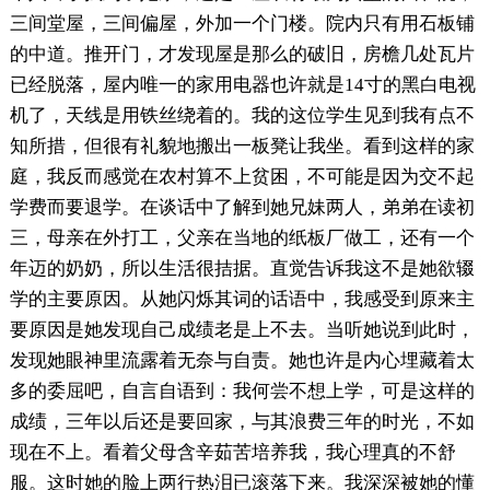
三间堂屋，三间偏屋，外加一个门楼。院内只有用石板铺
的中道。推开门，才发现屋是那么的破旧，房檐几处瓦片
已经脱落，屋内唯一的家用电器也许就是14寸的黑白电视
机了，天线是用铁丝绕着的。我的这位学生见到我有点不
知所措，但很有礼貌地搬出一板凳让我坐。看到这样的家
庭，我反而感觉在农村算不上贫困，不可能是因为交不起
学费而要退学。在谈话中了解到她兄妹两人，弟弟在读初
三，母亲在外打工，父亲在当地的纸板厂做工，还有一个
年迈的奶奶，所以生活很拮据。直觉告诉我这不是她欲辍
学的主要原因。从她闪烁其词的话语中，我感受到原来主
要原因是她发现自己成绩老是上不去。当听她说到此时，
发现她眼神里流露着无奈与自责。她也许是内心埋藏着太
多的委屈吧，自言自语到：我何尝不想上学，可是这样的
成绩，三年以后还是要回家，与其浪费三年的时光，不如
现在不上。看着父母含辛茹苦培养我，我心理真的不舒
服。这时她的脸上两行热泪已滚落下来。我深深被她的懂