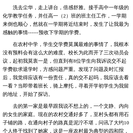
洗去尘华，走上讲台，倍感舒雅。接手高中一年级的
化学教学任务，并任高一（2）班的班主任工作，一学期
来倒也顺心，然就在一学期将近结束时，发生了让我最为
感触的事情------预收下学期的学费。
在农村中学，学生交学费莫属最难的事情了，我根本
没有预料会有这么大的难度。校长为此而开了三次动员会
议，起初我莫衷一是，但直到有8位学生向我诉说交不起
学费欲求退学时，方感问题严重。发现了问题及时汇报
后，我觉得应该有一份责任，真的交不起吗，我应该去看
一看？当即带着班长，骑上摩托，寻着开学初学生为我留
的地址，开始了探访。
去的第一家是最早跟我说不想上的，一个文静、内向
的女生的家庭。现在的农村交通好多了，至村头都有用石
子铺的路，在通向村子的路真是泥泞不堪，问讯了大约10
个人终于找到了她家，这是一座农村最为典型的四和院，