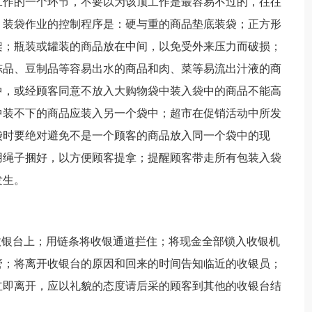
工作的一个环节，不要以为该顶工作是最容易不过的，往往
。装袋作业的控制程序是：硬与重的商品垫底装袋；正方形
架；瓶装或罐装的商品放在中间，以免受外来压力而破损；
冻品、豆制品等容易出水的商品和肉、菜等易流出汁液的商
中，或经顾客同意不放入大购物袋中装入袋中的商品不能高
中装不下的商品应装入另一个袋中；超市在促销活动中所发
袋时要绝对避免不是一个顾客的商品放入同一个袋中的现
用绳子捆好，以方便顾客提拿；提醒顾客带走所有包装入袋
发生。
收银台上；用链条将收银通道拦住；将现金全部锁入收银机
管；将离开收银台的原因和回来的时间告知临近的收银员；
立即离开，应以礼貌的态度请后采的顾客到其他的收银台结