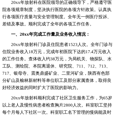
20xx年放射科在医院领导的正确领导下，严格遵守医
院各项规章制度，坚决执行医院的各项方针政策。认真执
行各项医疗质量与安全管理制度。全年无一例医疗投诉、
差错及事故。顺利完成了全年的各项工作任务。
一、20xx年完成工作量及业务收入情况：
20xx年放射科门诊及住院患者1523人次。全年门诊与
住院业务收入18万元，完成年初医院下达的17.4万元收入
的工作任务。查体收入约38万元，为局机关、物探队、水
工队、测绘院、本院离退休、研究院、711、712、713、
717、银母寺、震奥鼎盛矿业、二里河矿业，陕西有色部
分矿山及榆林新材料等单位职工及部分家属查体，取得良
好经济效益的同时扩大了医院的影响力。
20xx年放射科顺利完成了社区卫生服务工作，为65岁
以上老人及慢性病患者检查胸片2800人次。科室职工坚持
每个月每人下社区一次。科室职工名下管理的慢病能及时