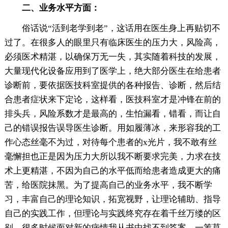
二、业务水平方面：
俗话说“活到老学到老”，这话用在医生身上再贴切不
过了。在很多人的眼里只有临床医生的压力大，风险高，
必须医术精湛，以确保万无一失，其实随着科技的发展，
大量现代化设备应用到了医学上，绝大部分医生在给患者
诊断前，要依据医技科室提供的各种报告、诊断，然后结
合患者症状来下定论，这样看，医技科室才是冲锋在前的
排头兵，风险系数才是最高的，生怕漏看，错看，而让自
己的错误报告误导医生诊断。用如履薄冰，来形容我的工
作心态丝毫不为过，对待每个患者的x光片，我不敢有丝
毫懈担也正是因为压力大所以我不断要求完美，力求在技
术上更精湛，不因为自己的水平低而给患者造成更大的痛
苦，给医院抹黑。为了提高自己的业务水平，我不断学
习，丰富自己的理论知识，拓宽视野，让理论辅助、指导
自己的实践工作，但理论与实践终究存在着千丝万缕的区
别，很多时候面对新的病情我从书中找不到答案，一筹莫