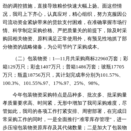
劲的调控措施，直接导致粮价快速大幅上扬。面这些情
况，我司上下齐心，认真应对，精心组织，努力克服因公
司流动资金紧缺带来的货款支付困难，在准确掌握市场行
情、科学制定采购价格、严把质量关的前提下，除及时采
购回相关物资、原料满足正常使用外，有预见性地抓了部
分物资的战略储备，为公司节约了采购成本。
（二）包装物资：1—11月共采购商标22960万套；彩
箱129万只；彩盒1407万只；普箱1486万套；玻瓶17705
万只；瓶盖18756万只，其计划完成率分别为101.57%、
100.3%、101.55%.97、17%.97、25%、98%。
今年包装物资采购特点是品种多、批次多、批采购量
孝质量要求高、时间紧，无形中增加了我司采购难度，尽
管如此，我司的各项工作打紧安排、周密部署，在完成日
常采购工作的同时，一是全面推行“准零库存管理”，进一
步压缩包装物资原库存及其代储数量；二是加大了包装物