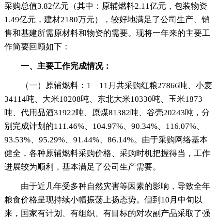
采购总值3.82亿元（其中：原辅燃料2.11亿元，包装物资
1.49亿元，建材2180万元），较好地满足了公司生产、销
售和基建所需原材料和物资的需要。现将一年来的主要工
作简要回顾如下：
一、主要工作完成情况：
（一）原辅燃料：1—11月共采购红粮27866吨、小麦
34114吨、大米10208吨、东北大米10330吨、玉米1873
吨、代用品酒31922吨、原煤81382吨、谷壳20243吨，分
别完成计划的111.46%、104.97%、90.34%、116.07%、
93.53%、95.29%、91.44%、86.14%。由于采购网络基本
健全，各种原辅燃料采购价格、采购时机把握得当，工作
进展较为顺利，基本满足了公司生产需要。
由于近几年受多种自然灾害等因素的影响，导致全年
粮食价格呈现持续小幅振荡上扬态势。但到10月中旬以
来，国家有计划、有组织、有目标的对农副产品采取了强