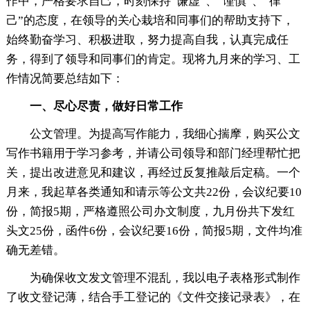
作中，严格要求自己，时刻保持“谦虚”、“谨慎”、“律
己”的态度，在
领导的关心栽培和同事们的帮助支持下，
始终勤奋学习、积极进取，努力提高自我，认真完成任
务，得到了
领导和同事们的肯定。现将九月来的学习、工
作情况简要
总结如下：
一、尽心尽责，做好日常工作
公文管理。为提高
写作能力，我细心揣摩，购买公文
写作书籍用于学习
参考，并请公司
领导和部门经理帮忙把
关，提出改进意见和建议，再经过反复推敲后定稿。一个
月来，我起草各类通知和请示等公文共22份，会议纪要10
份，简报5期，严格遵照公司办文制度，九月份共下发红
头文25份，函件6份，会议纪要16份，简报5期，文件均准
确无差错。
为确保收文发文管理不混乱，我以电子表格形式制作
了收文登记薄，结合手工登记的《文件交接记录表》，在