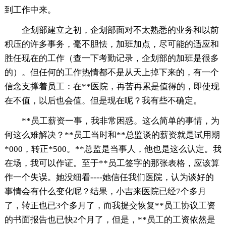
到工作中来。
企划部建立之初，企划部面对不太熟悉的业务和以前
积压的许多事务，毫不胆怯，加班加点，尽可能的适应和
胜任现在的工作（查一下考勤记录，企划部的加班是很多
的）。但任何的工作热情都不是从天上掉下来的，有一个
信念支撑着员工：在**医院，再苦再累是值得的，即使现
在不值，以后也会值。但是现在呢？我有些不确定。
**员工薪资一事，我非常困惑。这么简单的事情，为
何这么难解决？**员工当时和**总监谈的薪资就是试用期
*000，转正*500。**总监是当事人，他也是这么认定。我
在场，我可以作证。至于**员工签字的那张表格，应该算
作一个失误。她没细看----她信任我们医院，认为谈好的
事情会有什么变化呢？结果，小吉来医院已经7个多月
了，转正也已3个多月了，而我提交恢复**员工协议工资
的书面报告也已快2个月了，但是，**员工的工资依然是