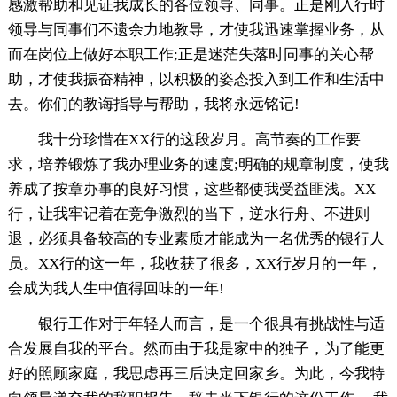
感激帮助和见证我成长的各位领导、同事。正是刚入行时
领导与同事们不遗余力地教导，才使我迅速掌握业务，从
而在岗位上做好本职工作;正是迷茫失落时同事的关心帮
助，才使我振奋精神，以积极的姿态投入到工作和生活中
去。你们的教诲指导与帮助，我将永远铭记!
我十分珍惜在XX行的这段岁月。高节奏的工作要
求，培养锻炼了我办理业务的速度;明确的规章制度，使我
养成了按章办事的良好习惯，这些都使我受益匪浅。XX
行，让我牢记着在竞争激烈的当下，逆水行舟、不进则
退，必须具备较高的专业素质才能成为一名优秀的银行人
员。XX行的这一年，我收获了很多，XX行岁月的一年，
会成为我人生中值得回味的一年!
银行工作对于年轻人而言，是一个很具有挑战性与适
合发展自我的平台。然而由于我是家中的独子，为了能更
好的照顾家庭，我思虑再三后决定回家乡。为此，今我特