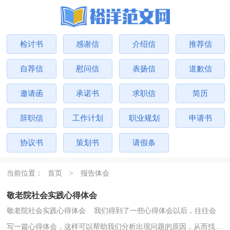
检讨书
感谢信
介绍信
推荐信
自荐信
慰问信
表扬信
道歉信
邀请函
承诺书
求职信
简历
辞职信
工作计划
职业规划
申请书
协议书
策划书
请假条
当前位置：
首页
>
报告体会
敬老院社会实践心得体会
敬老院社会实践心得体会 我们得到了一些心得体会以后，往往会
写一篇心得体会，这样可以帮助我们分析出现问题的原因，从而找出