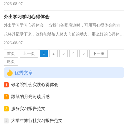
心得体会如何写吗？下面是小编为大家收集的书法培训...
2026-08-07
外出学习学习心得体会
外出学习学习心得体会 当我们备受启迪时，可用写心得体会的方
式将其记录下来，这样能够给人努力向前的动力。那么好的心得体会
是什么样的呢？下面是小编为大家整理的外出学习学...
2026-08-07
1
2
3
4
5
首页
上一页
下一页
尾页
优秀文章
敬老院社会实践心得体会
1
鼹鼠的月亮河读后感
2
服务实习报告范文
3
大学生旅行社实习报告范文
4