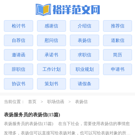
检讨书
感谢信
介绍信
推荐信
自荐信
慰问信
表扬信
道歉信
邀请函
承诺书
求职信
简历
辞职信
工作计划
职业规划
申请书
协议书
策划书
请假条
当前位置：
首页
>
职场信函
>
表扬信
表扬服务员的表扬信(15篇)
表扬服务员的表扬信(15篇) 在当下社会，需要使用表扬信的事情愈
发增多，表扬信可以直接写给表扬对象，也可以写给表扬对象的所属