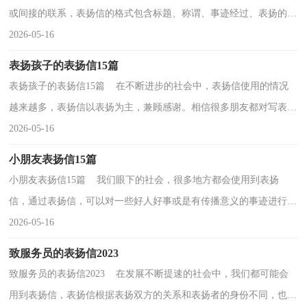
或间接的联系，表扬信的格式包含标题、称谓、事迹经过、表扬的语
句、学习的语句。那么，怎么去写表扬信呢？下面是...
2026-05-16
表扬孩子的表扬信15篇
表扬孩子的表扬信15篇 在不断进步的社会中，表扬信使用的情况
越来越多，表扬信以表扬为主，兼顾感谢。相信很多朋友都对写表扬
信感到非常苦恼吧，以下是小编为大家收集的表扬孩子...
2026-05-16
小朋友表扬信15篇
小朋友表扬信15篇 我们眼下的社会，很多地方都会使用到表扬
信，通过表扬信，可以对一些好人好事或是有传播意义的事迹进行表
彰。在写之前，可以先参考范文，下面是小编精心整理的小...
2026-05-16
致服务员的表扬信2023
致服务员的表扬信2023 在发展不断提速的社会中，我们都可能会
用到表扬信，表扬信根据表扬双方的关系和表扬者的身份不同，也有