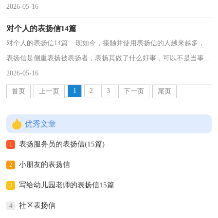
着不同的种类。大家知道表扬信的格式吗？下面是小编...
2026-05-16
对个人的表扬信14篇
对个人的表扬信14篇 现如今，接触并使用表扬信的人越来越多，
表扬信是侧重表扬被表扬者，表扬其做了什么好事，可以不是当事人
自己写。大家知道表扬信的格式吗？下面是小编为大家收...
2026-05-16
1
2
3
首页
上一页
下一页
尾页
优秀文章
表扬服务员的表扬信(15篇)
1
小朋友的表扬信
2
写给幼儿园老师的表扬信15篇
3
社区表扬信
4