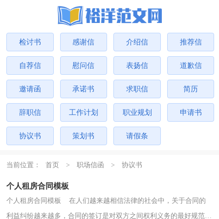
检讨书
感谢信
介绍信
推荐信
自荐信
慰问信
表扬信
道歉信
邀请函
承诺书
求职信
简历
辞职信
工作计划
职业规划
申请书
协议书
策划书
请假条
当前位置：
首页
>
职场信函
>
协议书
个人租房合同模板
个人租房合同模板 在人们越来越相信法律的社会中，关于合同的
利益纠纷越来越多，合同的签订是对双方之间权利义务的最好规范。