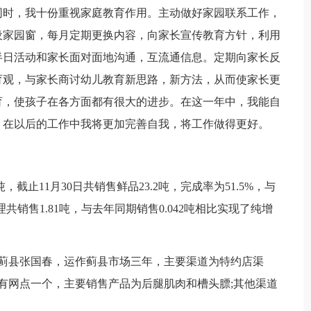
同时，我十份重视家庭教育作用。主动做好家园联系工作，
设家园窗，每月定期更换内容，向家长宣传教育方针，利用
半日活动和家长面对面地沟通，互流通信息。定期向家长反
育观，与家长商讨幼儿教育新思路，新方法，从而使家长更
育，使孩子在各方面都有很大的进步。在这一年中，我能自
，在以后的工作中我将更加完善自我，将工作做得更好。
，截止11月30日共销售鲜品23.2吨，完成率为51.5%，与
调理共销售1.81吨，与去年同期销售0.042吨相比实现了纯增
户蓟县张国春，运作蓟县市场三年，主要渠道为特约店渠
有网点一个，主要销售产品为后腿肌肉和槽头膘;其他渠道