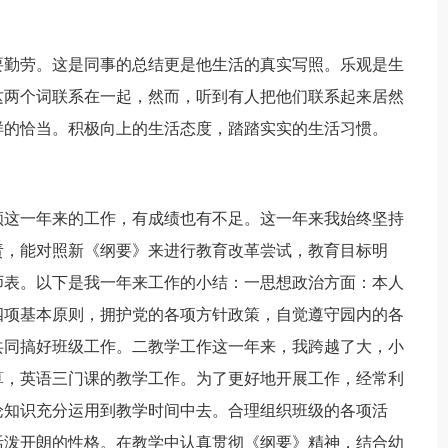
要勤劳。这是同事的总结更是他生活的真实写照。乐观是生
这两个词联系在一起，然而，听到有人把他们联系起来居然
样的恰当。积极向上的生活态度，踏踏实实的生活习惯。
，回顾这一年来的工作，有成绩也有不足。这一年来我始终坚持
责，能对照新《纲要》来进行教育改革尝试，教育目标明
师表。以下是我一年来工作的小结：一思想政治方面：本人
四项基本原则，拥护党的各项方针政策，自觉遵守园内的各
共同搞好班级工作。二教学工作这一年来，我跨越了大，小
算，英语三门课的教学工作。为了更好地开展工作，经常利
论知识充分运用到教学时间中去。合理组织班级的各项活
活泼开朗的性格。在教学中认真贯彻《纲要》精神，结合幼