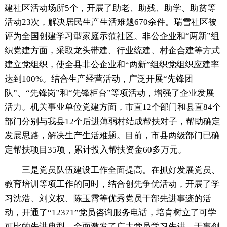
建社区活动场所5个，开展了助老、助残、助学、助贫等
活动23次，解决居民生产生活难题670余件。瑞雪社区被
评为全国创建学习型家庭示范社区。非公企业和“两新”组
织党建方面，采取龙头带建、行业统建、村企合建等方式
建立党组织，使全县非公企业和“两新”组织党组织应建率
达到100%。结合生产经营活动，广泛开展“先锋团
队”、“先锋岗”和“先锋柜台”等项活动，增强了企业发展
活力。机关事业单位党建方面，市直12个部门和县直84个
部门分别与我县12个后进薄弱村结成帮扶对子，帮助确定
发展思路，解决生产生活难题。目前，市县两级部门已确
定帮扶项目35项，累计投入帮扶资金60多万元。
三是党员队伍建设工作全面提高。在抓好发展党员、
教育培训等项工作的同时，结合创先争优活动，开展了学
习沈浩、刘义权、陈玉霄等优秀党员干部先进事迹的活
动，开通了“12371”党员咨询服务电话，培育树立了可学
可比的先进典型，全面激发了广大党员学习先进、干事创