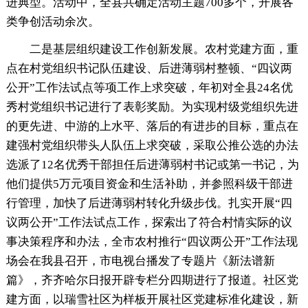
进典型。活动中，全县共确定活动主题700多个，开展各
类争创活动余次。
二是基层组织建设工作创新发展。农村党建方面，重
点在村党组织书记队伍建设、后进薄弱村整顿、“四议两
公开”工作法试点等项工作上求突破，年初对全县24名优
秀村党组织书记进行了表彰奖励。为实现村级党组织先进
的更先进、中游的上水平、落后的有进步的目标，重点在
建强村党组织带头人队伍上求突破，采取公推公选的办法
选派了12名优秀干部担任后进薄弱村书记或第一书记，为
他们提供5万元项目资金和生活补助，并参照科级干部进
行管理，加快了后进薄弱村转化升级步伐。扎实开展“四
议两公开”工作法试点工作，探索出了符合村情实际的议
事决策程序和办法，全市农村推行“四议两公开”工作法现
场会在我县召开，市电视台播发了专题片《新法谱新
篇》，齐齐哈尔日报开辟专栏分四期进行了报道。社区党
建方面，以瑞雪社区为样板开展社区党建标准化建设，新