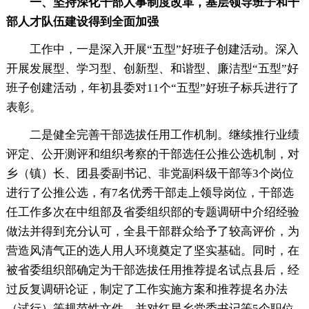
一、坚持深化干部人事制度改革，基层领导班子和干
部人才队伍建设得到全面加强
工作中，一是深入开展“五型”好班子创建活动。深入
开展发展型、学习型、创新型、和谐型、廉洁型“五型”好
班子创建活动，年初县委对11个“五型”好班子标兵进行了
表彰。
二是健全完善干部选拔任用工作机制。继续推行业绩
评定、公开测评和组织考察的干部选任公推公选机制，对
乡（镇）长、团县委副书记、非党副科级干部等3个岗位
进行了公推公选，有7名优秀干部走上领导岗位，干部选
任工作多次在中组部及省委组织部的专题调研中介绍经验
做法并得到充分认可，全县干部群众给予了较高评价，为
营造风清气正的选人用人环境奠定了坚实基础。同时，在
被省委组织部确定为干部选拔任用推荐提名试点县后，经
过反复调研论证，制定了工作实施方案和推荐提名办法
（试行）等规范性文件，并对红星乡党委书记等5个职位