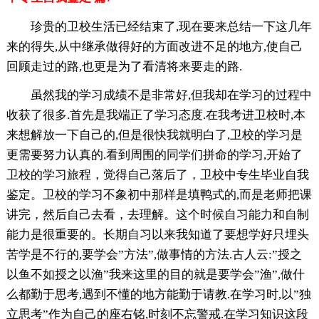
珍贵的卫校生活已经结束了,现在要来总结一下这几年
来的得失,从中继承做得好的方面改进不足的地方,使自己
回顾走过的路,也更是为了看清将来要走的路.
虽然我的学习成绩不是非常好,但我却在学习的过程中
收获了很多.首先是我端正了学习态度.在我考进卫校时,本
来想解放一下自己的,但是很快我就明白了,卫校的学习是
更需要努力认真的.看到周围的同学们拼命的学习,开始了
卫校的学习旅程，觉得自己落后了，卫校中专生毕业自我
鉴定。卫校的学习不象初中那样是填鸭式的,而是老师把课
讲完，然后自己去看，去理解。这个时候自习能力和自制
能力是很重要的。长期自习以来我知道了要想学好只埋头
苦学是不行的,要学会”方法”,做事情的方法.古人云:”授之
以鱼不如授之以渔”我来这里的目的就是要学会”渔”,做什
么都勤于思考,遇到不懂的地方能勤于请教.在学习时,以”独
立思考”作为自己的座右铭,时刻不忘警戒.在学习知识这段