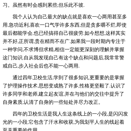
习。虽然有时会感到累些,但乐此不彼.
我个人认为自己最大的缺点就是喜欢一心两用甚至多
用.急功近利,喜欢一口气学许多东西,但是贪多嚼不烂,即使
最后都能学会,也已经搞得自己很疲劳.如今想想,这样其实
并不好,正所谓,贵在精而不在广.如果我一段时期内专注于
一种学问,不求博但求精,相信一定能更深刻的理解并掌握
这门知识.自从我发现自己有这个缺点和问题后,我常常警
戒自己,步入社会后也不能一心两用.
通过四年卫校生活,学到了很多知识,更重要的是掌握
了护理操作技术.思想变成熟了许多,性格更坚毅了.认识了
许多同学和老师,建立起友谊,并在与他们的交往中提升了
自身素质,认清了自身的一些短处并尽力改正。
四年的卫校生活是我人生这条线上的一小段,是闪闪发
光的一小段,它包含了汗水和收获,为我划平人生的线起着
至关重要的作用.