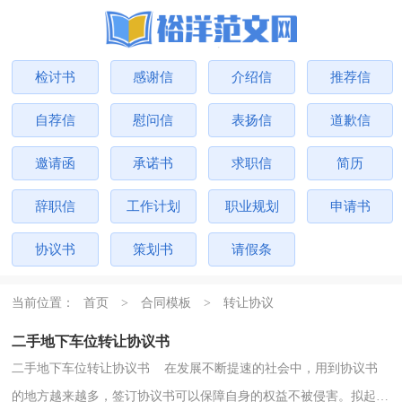
检讨书
感谢信
介绍信
推荐信
自荐信
慰问信
表扬信
道歉信
邀请函
承诺书
求职信
简历
辞职信
工作计划
职业规划
申请书
协议书
策划书
请假条
当前位置：
首页
>
合同模板
>
转让协议
二手地下车位转让协议书
二手地下车位转让协议书 在发展不断提速的社会中，用到协议书
的地方越来越多，签订协议书可以保障自身的权益不被侵害。拟起协