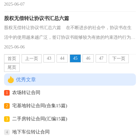
怎么写呢？下面是小编为大家整理的转让协议书6篇，希...
2025-06-07
股权无偿转让协议书汇总六篇
股权无偿转让协议书汇总六篇 在不断进步的社会中，协议书在生
活中的使用越来越广泛，签订协议书能够较为有效的约束违约行为。
我们该怎么拟定协议书呢？以下是小编为大家整理的...
2025-06-06
43
44
45
46
47
首页
上一页
下一页
尾页
优秀文章
农场转让合同
1
宅基地转让合同(合集15篇)
2
二手房转让合同(汇编15篇)
3
地下车位转让合同
4