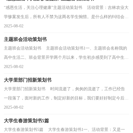
“感恩生活，关注心理健康”主题活动策划书 活动背景：吉林农业大
学惨案发生后，所有人不禁为这两名学生惋惜。是什么样的纠结会产
生这么严重的后果？对于存在心理问题的大学生，应...
2025-08-02
主题班会活动策划书
主题班会活动策划书 主题班会活动策划书1一、主题班会名称我的
高中生活二、班会背景开学两个月以来，学生初步感受到了高中生活
的紧张和快节奏，大部分学生对高中生活表现出...
2025-08-02
大学里部门招新策划书
大学里部门招新策划书 时间流逝了，匆匆的流逝了，工作已经告
一段落了，面对新的工作，制定好新的目标，我们要好好制定今后的
工作方法，写一份策划书了。相信大家又在为写策划书犯愁...
2025-08-02
大学生春游策划书5篇
大学生春游策划书5篇 大学生春游策划书1一、活动背景：又是一