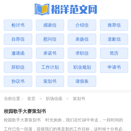
检讨书
感谢信
介绍信
推荐信
自荐信
慰问信
表扬信
道歉信
邀请函
承诺书
求职信
简历
辞职信
工作计划
职业规划
申请书
协议书
策划书
请假条
当前位置：
首页
>
职场信函
>
策划书
校园歌手大赛策划书
校园歌手大赛策划书 时光匆匆，我们在忙碌中奔走，一段时间的
工作已告一段落，迎接我们的将是新的工作目标，这时候十分有必须