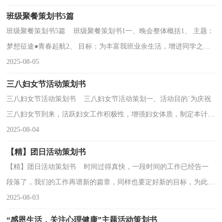
班级聚餐策划书5篇
班级聚餐策划书5篇 班级聚餐策划书1一、晚会整体概括1、 主题：
梦想征途●青春起航2、 目标：为丰富我班业余生活，增进同学之间
感情，发挥每一个人的特长，反映同学们的真实水平，体...
2025-08-05
三八妇女节活动策划书
三八妇女节活动策划书 三八妇女节活动策划一、活动目的`为庆祝
三八妇女节到来，活跃妇女工作积极性，增强妇女体质，制定本计
划。二、活动内容慕田峪长城、红螺寺登山观光，领略...
2025-08-04
【精】团日活动策划书
【精】团日活动策划书 时间过得真快，一段时间的工作已经告一
段落了，我们的工作再谱新的篇章，同样也要定好新的目标，为此需
要好好地进行策划，写一份策划书了。那么策划书有什么...
2025-08-03
“感恩生活，关注心理健康”主题活动策划书