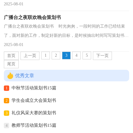
会议主持人：四、会议时间：20xx年4月xx日（暂定）五、会议...
2025-08-01
广播台之夜联欢晚会策划书
广播台之夜联欢晚会策划书 时光匆匆，一段时间的工作已经结束
了，面对新的工作，制定好新的目标，是时候抽出时间写写策划书
了。是不是无从下笔、没有头绪？以下是小编帮大家整理的...
2025-08-01
1
2
3
4
5
首页
上一页
下一页
尾页
优秀文章
中秋节活动策划书15篇
1
学生会成立大会策划书
2
礼仪风采大赛的策划书
3
教师节活动策划书15篇
4