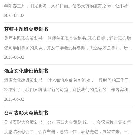
年阳春三月，阳光明媚，风和日丽。借春天万物复苏之际，让不常往
来的同学们聚集在一起，彼此多一点沟通，多一点接触，与此...
2025-08-02
尊师主题班会策划书
尊师主题班会策划书 尊师主题班会策划书1班会目标：通过班会增
强同学们尊师的意识，并从中学会怎样尊师，怎么做才是尊师。班会
形式：看视频，演小品，朗诵，讨论，歌唱等班会过程：一、主...
2025-08-02
酒店文化建设策划书
酒店文化建设策划书 时光如流水般匆匆流动，一段时间的工作已
经结束了，我们又将续写新的诗篇，迎接我们的是新的工作内容和工
作目标，是时候静下心来好好写写策划书了。写策划书...
2025-08-02
公司表彰大会策划书
公司表彰大会策划书 公司表彰大会策划书1一、会议名称：集团年
度总结表彰会二、会议主题：总结工作，表彰先进，展望未来。三、