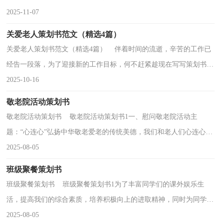
要写一份策划书了。那么我们该怎么去写策划书呢？下面...
2025-11-07
关爱老人策划书范文（精选4篇）
关爱老人策划书范文（精选4篇） 伴着时间的流逝，辛苦的工作已
经告一段落，为了迎接新的工作目标，何不赶紧趁现在写写策划书。
你所见过的策划书应该是什么样的？下面是小编为大家收...
2025-10-16
敬老院活动策划书
敬老院活动策划书 敬老院活动策划书1一、慰问敬老院活动主
题：“心连心”弘扬中华敬老爱老的传统美德，我们和老人们心连心！
活动背景：1、基本情况：每个人都会老，通过此次活动给敬...
2025-08-05
班级聚餐策划书
班级聚餐策划书 班级聚餐策划书1为了丰富同学们的课外娱乐生
活，提高我们的综合素质，培养积极向上的进取精神，同时为同学们
创造更多的交流机会，我班经全体同学商议特组织举办...
2025-08-05