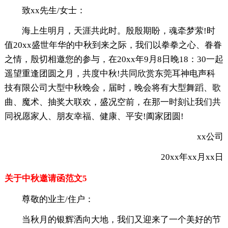
致xx先生/女士：
海上生明月，天涯共此时。殷殷期盼，魂牵梦萦!时
值20xx盛世年华的中秋到来之际，我们以拳拳之心、眷眷
之情，殷切相邀您的参与，在20xx年9月8日晚18：30一起
遥望重逢团圆之月，共度中秋!共同欣赏东莞耳神电声科
技有限公司大型中秋晚会，届时，晚会将有大型舞蹈、歌
曲、魔术、抽奖大联欢，盛况空前，在那一时刻让我们共
同祝愿家人、朋友幸福、健康、平安!阖家团圆!
xx公司
20xx年xx月xx日
关于中秋邀请函范文5
尊敬的业主/住户：
当秋月的银辉洒向大地，我们又迎来了一个美好的节