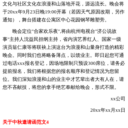
文化与社区文化在浪漫和山落地开花，源远流长。晚会将
于20xx年9月23日晚19:00开幕（若因天气原因改期，另作
通知），舞台搭建在公寓区中心花园钢琴雕塑旁。
晚会定位"合家欢乐夜",将由杭州电视台"济公说故
事"主持人沈益民担纲主持，省内演艺界红人、国家一级
演员翁仁康等将联袂上演这台为浪漫和山量身打造的精彩
晚会。同时我们也将略备薄点，以馈业主。即日起您可通
过电话xxx报名登记，因场地限制只预设300席位，请务必
提前报名，我们将根据您的报名顺序和登记情况为您留
位。我们深知浪漫和山的业主中才艺辈出者大有人在，请
您不吝献技，将您的拿手绝艺奉献给晚会，形式不限。
xx公司
20xx年xx月xx日
关于中秋邀请函范文4