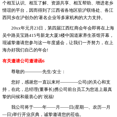
个相互认识、相互了解、资源共享、相互帮助、增进老乡
情谊的平台，因而得到了江西省各地区驻沪联络处、各江
西同乡在沪创办的'著名企业等多家机构的大力支持。
20xx年元月23日，第四届江西红商会年会即将在上海
吴中路吴宝路415号新龙大厦3楼中国道家养生茶馆开幕，
现诚挚邀请您参与这一年度盛会，让我们一齐努力，在上
海办好我们自己的年会!
有关邀请公司邀请函6
尊敬的————先生/女士：
您好，感谢您一直以来对————公司(的关心和支
持，在此，总经理(董事长)携公司前台员工为您送上最真
挚的问候和最衷心的`祝福!
我公司将于——年——月——日(星期—、农历—月
—日)举行开业庆典，诚挚邀请您的莅临。