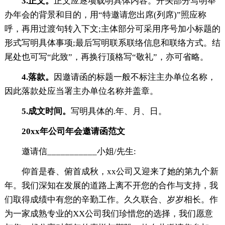
3.正文。
正文应逐项载明具体内容。开头部分写明举
办年会的背景和目的，用“特邀请您出席(列席)”照应称
呼，再用过渡句转入下文;主体部分可采用序号加小标题的
形式写明具体事项;最后写明联系联络信息和联络方式。结
尾处也可写“此致”，再换行顶格写“敬礼”，亦可省略。
4.落款。
因邀请函的标题一般不标注主办单位名称，
因此落款处应当署主办单位名称并盖章。
5.成文时间。
写明具体的.年、月、日。
20xx年公司年会邀请函范文
邀请信___________小姐/先生:
仰首是春、俯首成秋，xx公司又迎来了她的第九个新
年。我们深知在发展的道路上离不开您的合作与支持，我
们取得成绩中有您的辛勤工作。久久联合、岁岁相长。作
为一家成熟专业的XX公司我们珍惜您的选择，我们愿意