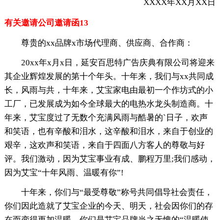
XXXX年XX月XX日
有关邀请公司邀请函13
尊贵的xx品牌x市场代理商、供应商、合作商：
20xx年x月x日，延安百思特广告庆典有限公司将迎来
其企业辉煌发展的第十个年头。十年来，我们与xx共同成
长，风雨与共，十年来，艾宝家电由最初一个作坊式的小
工厂，已发展成为如今全球最大的电热水龙头制造商。十
年来，艾宝度过了无数个充满风雨与酷暑的`日子，欢声
和笑语，也有辛酸和泪水，这辛酸和泪水，来自于创业的
艰辛，这欢声和笑语，来自于四面八方客人的尊敬与好
评。我们激动，因为艾宝事业有成、鹏程万里;我们感动，
因为艾宝“十年风雨、温暖有你”!
十年来，你们与“最受尊敬”称号共同倡导社会责任，
你们因此造就了艾宝企业的今天、明天，社会因你们的存
在而变得更加温暖，你们是艾宝品牌当之无愧的“温暖使